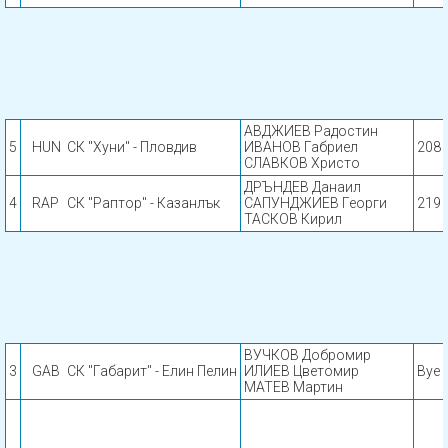
АВДЖИЕВ Радостин
5
HUN
СК "Хуни" - Пловдив
ИВАНОВ Габриел
208
СЛАВКОВ Христо
ДРЪНДЕВ Данаил
4
RAP
СК "Раптор" - Казанлък
САПУНДЖИЕВ Георги
219
ТАСКОВ Кирил
ВУЧКОВ Добромир
3
GAB
СК "Габарит" - Елин Пелин
ИЛИЕВ Цветомир
Bye
МАТЕВ Мартин