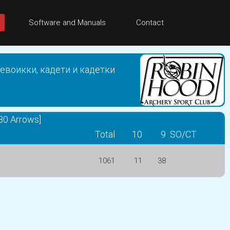
Software and Manuals
Contact
евоикки, кадети и кадетки
80 Arrows]
Total
10
9
SO/CT
1061
11
38