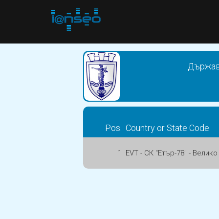
Държав
Pos.
Country or State Code
1
EVT - СК "Етър-78" - Велик