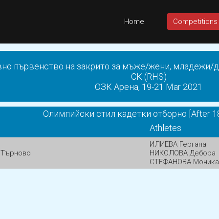
Home
Competitions
но първенство на закрито за мъже/жени, младежи/д
СК (RHS)
ОЗК Арена, 19-21 Mar 2021
Олимпийски стил кадетки отборно [After 1
Athletes
ИЛИЕВА Гергана
о Търново
НИКОЛОВА Дебора
СТЕФАНОВА Моника