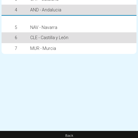
4
AND - Andalucia
5
NAV - Navarra
6
CLE - Castilla y León
7
MUR - Murcia
Back