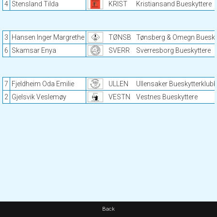
4
Stensland Tilda
KRIST
Kristiansand Bueskyttere
3
Hansen Inger Margrethe
TØNSB
Tønsberg & Omegn Buesky
6
Skamsar Enya
SVERR
Sverresborg Bueskyttere
7
Fjeldheim Oda Emilie
ULLEN
Ullensaker Bueskytterklub
2
Gjelsvik Veslemøy
VESTN
Vestnes Bueskyttere
Back