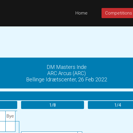
Home
Competitions
DM Masters Inde
ARC Arcus (ARC)
Bellinge Idrætscenter, 26 Feb 2022
1/8
1/4
Bye