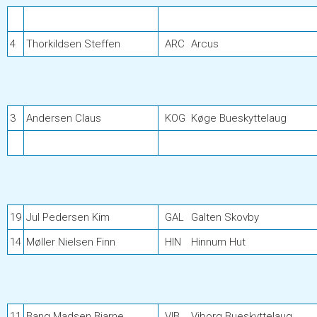
4
Thorkildsen Steffen
ARC
Arcus
3
Andersen Claus
KOG
Køge Bueskyttelaug
19
Jul Pedersen Kim
GAL
Galten Skovby
14
Møller Nielsen Finn
HIN
Hinnum Hut
11
Bang Madsen Bjarne
VIB
Viborg Bueskyttelaug