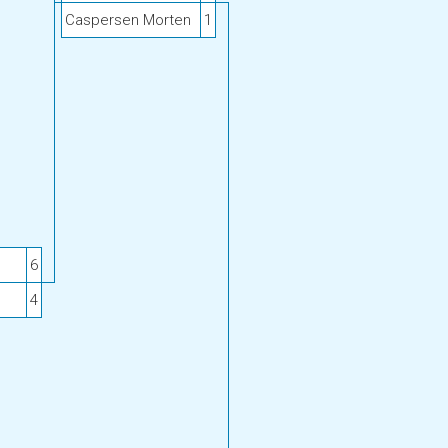
Caspersen Morten
1
6
4