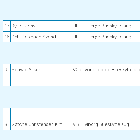
17
Rytter Jens
HIL
Hillerød Bueskyttelaug
16
Dahl-Petersen Svend
HIL
Hillerød Bueskyttelaug
9
Sehwol Anker
VOR
Vordingborg Bueskyttelau
8
Gøtche Christensen Kim
VIB
Viborg Bueskyttelaug