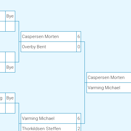
Bye
Caspersen Morten
6
Overby Bent
0
Bye
Caspersen Morten
Varming Michael
ug
Bye
Varming Michael
6
Thorkildsen Steffen
2