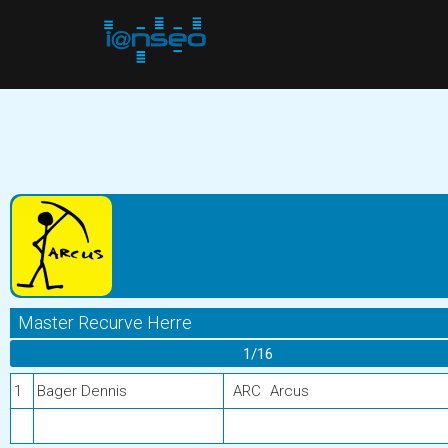
Master Recurve Herre
1/16
1
Bager Dennis
ARC
Arcus