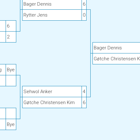
Bager Dennis
6
Rytter Jens
0
6
2
Bager Dennis
Gøtche Christensen 
g
Bye
Sehwol Anker
4
Gøtche Christensen Kim
6
Bye