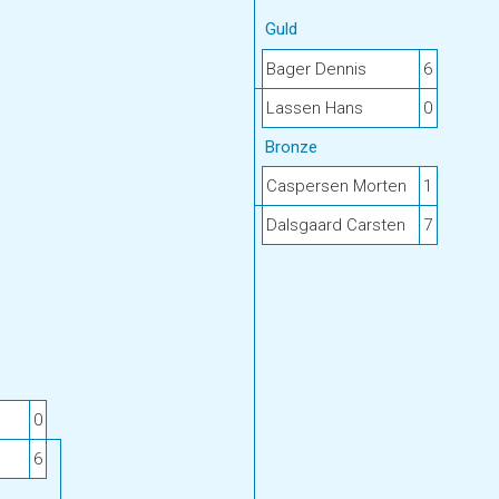
Guld
Bager Dennis
6
Lassen Hans
0
Bronze
Caspersen Morten
1
Dalsgaard Carsten
7
0
6