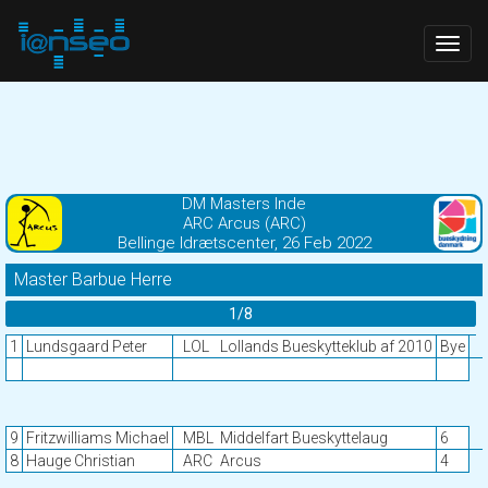
Togg
navig
DM Masters Inde
ARC Arcus (ARC)
Bellinge Idrætscenter, 26 Feb 2022
Master Barbue Herre
1/8
1
Lundsgaard Peter
LOL
Lollands Bueskytteklub af 2010
Bye
9
Fritzwilliams Michael
MBL
Middelfart Bueskyttelaug
6
8
Hauge Christian
ARC
Arcus
4