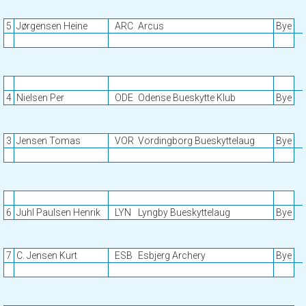
5
Jørgensen Heine
ARC
Arcus
Bye
4
Nielsen Per
ODE
Odense Bueskytte Klub
Bye
3
Jensen Tomas
VOR
Vordingborg Bueskyttelaug
Bye
6
Juhl Paulsen Henrik
LYN
Lyngby Bueskyttelaug
Bye
7
C. Jensen Kurt
ESB
Esbjerg Archery
Bye