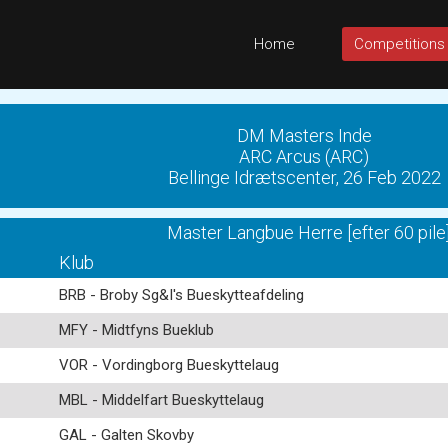
Home
Competitions
DM Masters Inde
ARC Arcus (ARC)
Bellinge Idrætscenter, 26 Feb 2022
Master Langbue Herre [efter 60 pile
Klub
BRB - Broby Sg&I's Bueskytteafdeling
MFY - Midtfyns Bueklub
VOR - Vordingborg Bueskyttelaug
MBL - Middelfart Bueskyttelaug
GAL - Galten Skovby