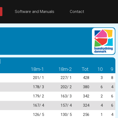
Software and Manuals
Contact
]
18m-1
18m-2
Tot.
10
9
201/ 1
227/ 1
428
3
8
178/ 3
202/ 2
380
6
4
179/ 2
163/ 3
342
2
6
167/ 4
157/ 4
324
4
6
126/ 5
130/ 5
256
1
4