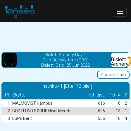
Togg
navig
Bislett Archery Day 1
Oslo Bueskyttere (OBS)
Bislett, Oslo, 25 Jun 2022
Show details
Instinktiv 1 [Etter 72 piler]
Pl.
Skytter
Tot. dist.
10+X
X
1
MALMQVIST Hampus
616
10
2
2
GODTLUND SØRLIE Heidi Merete
596
13
1
3
ESPE Berit
555
10
4