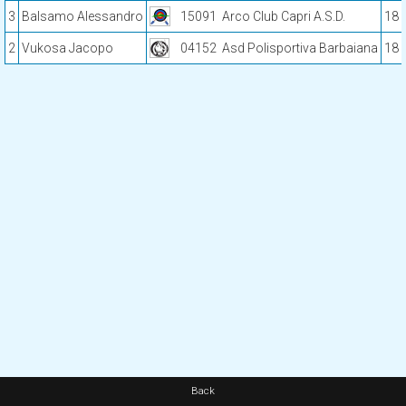
3
Balsamo Alessandro
15091
Arco Club Capri A.S.D.
18
2
Vukosa Jacopo
04152
Asd Polisportiva Barbaiana
18
Back