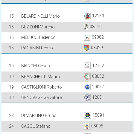
12153
15
BELARDINELLI Mario
08110
15
BUZZONI Moreno
09082
15
MELUCCI Federico
03029
15
RAGANINI Renzo
12162
19
BIANCHI Cesare
08032
19
BRANCHETTI Mauro
20067
19
CASTIGLIONI Roberto
12001
19
GENOVESE Salvatore
15091
23
DI MARTINO Bruno
05005
24
CAGOL Stefano