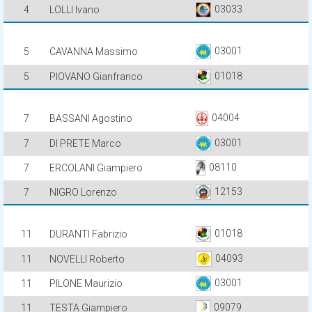
03033
4
LOLLI Ivano
03001
5
CAVANNA Massimo
01018
5
PIOVANO Gianfranco
04004
7
BASSANI Agostino
03001
7
DI PRETE Marco
08110
7
ERCOLANI Giampiero
12153
7
NIGRO Lorenzo
01018
11
DURANTI Fabrizio
04093
11
NOVELLI Roberto
03001
11
PILONE Maurizio
09079
11
TESTA Giampiero