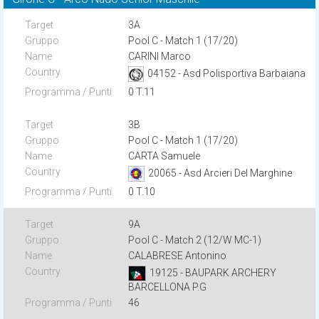
3A
Pool C - Match 1 (17/20)
CARINI Marco
04152 - Asd Polisportiva Barbaiana
0 T.11
3B
Pool C - Match 1 (17/20)
CARTA Samuele
20065 - Asd Arcieri Del Marghine
0 T.10
9A
Pool C - Match 2 (12/W MC-1)
CALABRESE Antonino
19125 - BAUPARK ARCHERY
BARCELLONA P.G
46