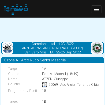
Togg
navig
Campionati Italiani 3D 2022
ANNUAGRAS ARCIERI NURACHI (20067)
San Vero Milis (ITA), 22-25 Sep 2022
Girone A - Arco Nudo Senior Maschile
1A
Pool A - Match 1 (18/19)
ATZENI Giuseppe
20069 - Asd Arcieri Terranoa Olbia
18
1B