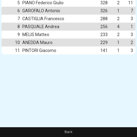
5
PIANO Federico Giulio
328
2
11
6
GAROFALO Antonio
326
1
7
7
CASTIGLIA Francesco
288
2
3
8
PASQUALE Andrea
256
4
1
9
MELIS Matteo
233
2
3
10
ANEDDA Mauro
229
1
2
11
PINTORI Giacomo
141
1
3
Back