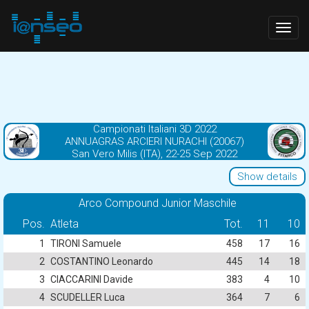
Togg
navig
Campionati Italiani 3D 2022
ANNUAGRAS ARCIERI NURACHI (20067)
San Vero Milis (ITA), 22-25 Sep 2022
Show details
Arco Compound Junior Maschile
Pos.
Atleta
Tot.
11
10
1
TIRONI Samuele
458
17
16
2
COSTANTINO Leonardo
445
14
18
3
CIACCARINI Davide
383
4
10
4
SCUDELLER Luca
364
7
6