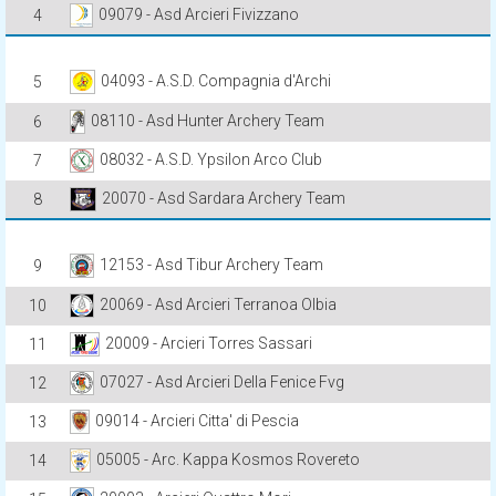
09079 - Asd Arcieri Fivizzano
4
04093 - A.S.D. Compagnia d'Archi
5
08110 - Asd Hunter Archery Team
6
08032 - A.S.D. Ypsilon Arco Club
7
20070 - Asd Sardara Archery Team
8
12153 - Asd Tibur Archery Team
9
20069 - Asd Arcieri Terranoa Olbia
10
20009 - Arcieri Torres Sassari
11
07027 - Asd Arcieri Della Fenice Fvg
12
09014 - Arcieri Citta' di Pescia
13
05005 - Arc. Kappa Kosmos Rovereto
14