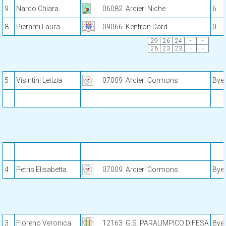
9
Nardo Chiara
06082
Arcieri Niche
6
8
Pierami Laura
09066
Kentron Dard
0
29
26
24
-
-
26
23
23
-
-
5
Visintini Letizia
07009
Arcieri Cormons
Bye
4
Petris Elisabetta
07009
Arcieri Cormons
Bye
3
Floreno Veronica
12163
G.S. PARALIMPICO DIFESA
Bye