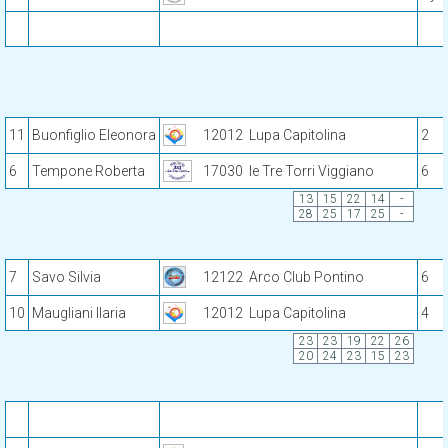
11
Buonfiglio Eleonora
12012
Lupa Capitolina
2
6
Tempone Roberta
17030
le Tre Torri Viggiano
6
13
15
22
14
-
28
25
17
25
-
7
Savo Silvia
12122
Arco Club Pontino
6
10
Maugliani Ilaria
12012
Lupa Capitolina
4
23
23
19
22
26
20
24
23
15
23