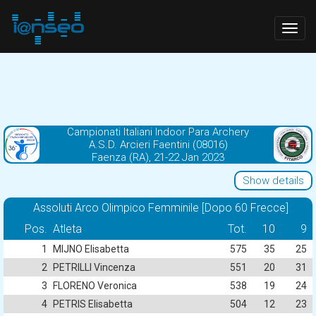
Togg
navig
Campionati Italiani Indoor Para Archery
A.S.D. Arcieri Faentini (08016)
Faenza (RA), 21-22 Jan 2023
Show details
Assoluti Arco Olimpico Femminile [Dopo 60 Frecce]
Pos.
Atleta
Tot.
10
9
1
MIJNO Elisabetta
575
35
25
2
PETRILLI Vincenza
551
20
31
3
FLORENO Veronica
538
19
24
4
PETRIS Elisabetta
504
12
23