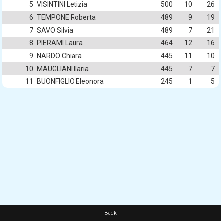
5
VISINTINI Letizia
500
10
26
6
TEMPONE Roberta
489
9
19
7
SAVO Silvia
489
7
21
8
PIERAMI Laura
464
12
16
9
NARDO Chiara
445
11
10
10
MAUGLIANI Ilaria
445
7
7
11
BUONFIGLIO Eleonora
245
1
5
Back