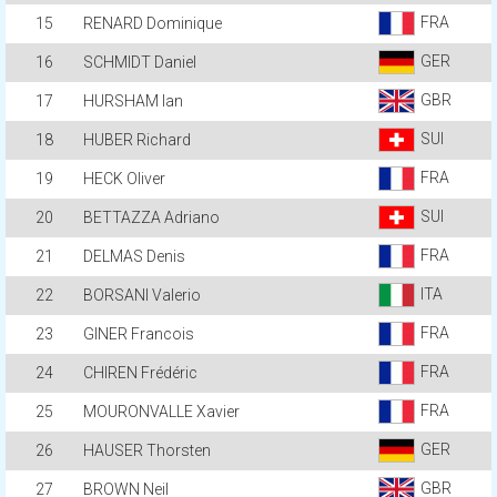
FRA
15
RENARD Dominique
GER
16
SCHMIDT Daniel
GBR
17
HURSHAM Ian
SUI
18
HUBER Richard
FRA
19
HECK Oliver
SUI
20
BETTAZZA Adriano
FRA
21
DELMAS Denis
ITA
22
BORSANI Valerio
FRA
23
GINER Francois
FRA
24
CHIREN Frédéric
FRA
25
MOURONVALLE Xavier
GER
26
HAUSER Thorsten
GBR
27
BROWN Neil