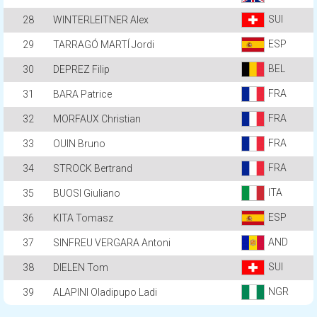
SUI
28
WINTERLEITNER Alex
ESP
29
TARRAGÓ MARTÍ Jordi
BEL
30
DEPREZ Filip
FRA
31
BARA Patrice
FRA
32
MORFAUX Christian
FRA
33
OUIN Bruno
FRA
34
STROCK Bertrand
ITA
35
BUOSI Giuliano
ESP
36
KITA Tomasz
AND
37
SINFREU VERGARA Antoni
SUI
38
DIELEN Tom
NGR
39
ALAPINI Oladipupo Ladi