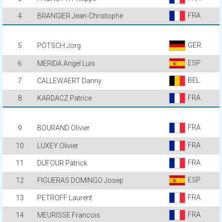
FRA
4
BRANGIER Jean-Christophe
GER
5
PÖTSCH Jörg
ESP
6
MERIDA Angel Luis
BEL
7
CALLEWAERT Danny
FRA
8
KARDACZ Patrice
FRA
9
BOURAND Olivier
FRA
10
LUXEY Olivier
FRA
11
DUFOUR Patrick
ESP
12
FIGUERAS DOMINGO Josep
FRA
13
PETROFF Laurent
FRA
14
MEURISSE Francois