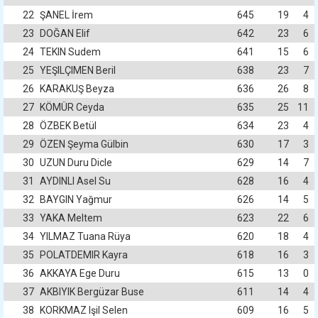
22
ŞANEL İrem
645
19
4
23
DOĞAN Elif
642
23
6
24
TEKIN Sudem
641
15
6
25
YEŞILÇIMEN Beril
638
23
7
26
KARAKUŞ Beyza
636
26
8
27
KÖMÜR Ceyda
635
25
11
28
ÖZBEK Betül
634
23
4
29
ÖZEN Şeyma Gülbin
630
17
3
30
UZUN Duru Dicle
629
14
7
31
AYDINLI Asel Su
628
16
4
32
BAYGIN Yağmur
626
14
5
33
YAKA Meltem
623
22
6
34
YILMAZ Tuana Rüya
620
18
4
35
POLATDEMIR Kayra
618
16
3
36
AKKAYA Ege Duru
615
13
0
37
AKBIYIK Bergüzar Buse
611
14
4
38
KORKMAZ Işil Selen
609
16
5