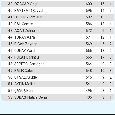
39
ÖZACAR Özgü
600
16
4
40
BAYTEMIR Şevval
596
14
6
41
ÖKTEN Yildiz Duru
592
15
3
42
DAL Cemre
586
13
4
43
ACAR Zeliha
572
6
1
44
TURAN Azra
571
12
1
45
BIÇAK Zeynep
569
6
2
46
GÜNAY Yarel
566
13
0
47
POLAT Derinsu
565
17
7
48
SEPETCI Armağan
564
9
0
49
BALIK Gülçin
548
10
3
50
UYSAL Asude
545
9
2
51
AYDIN Melike
541
9
3
52
ÇAVUŞ Ecrin
496
8
1
53
SUBAŞI Hatice Sena
405
8
1