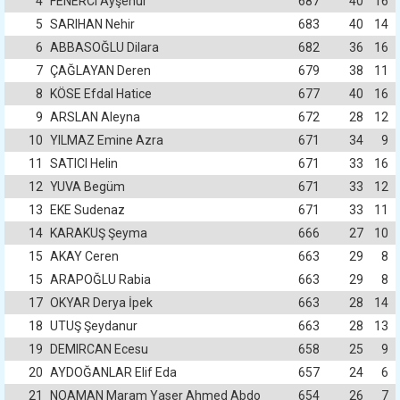
4
FENERCI Ayşenur
687
40
16
5
SARIHAN Nehir
683
40
14
6
ABBASOĞLU Dilara
682
36
16
7
ÇAĞLAYAN Deren
679
38
11
8
KÖSE Efdal Hatice
677
40
16
9
ARSLAN Aleyna
672
28
12
10
YILMAZ Emine Azra
671
34
9
11
SATICI Helin
671
33
16
12
YUVA Begüm
671
33
12
13
EKE Sudenaz
671
33
11
14
KARAKUŞ Şeyma
666
27
10
15
AKAY Ceren
663
29
8
15
ARAPOĞLU Rabia
663
29
8
17
OKYAR Derya İpek
663
28
14
18
UTUŞ Şeydanur
663
28
13
19
DEMIRCAN Ecesu
658
25
9
20
AYDOĞANLAR Elif Eda
657
24
6
21
NOAMAN Maram Yaser Ahmed Abdo
654
26
7