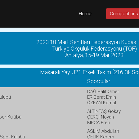
Home
Competitions
2023 18 Mart Şehitleri Federasyon Kupas
Türkiye Okçuluk Federasyonu (TOF)
Antalya, 15-19 Mar 2023
Makaralı Yay U21 Erkek Takım [216 Ok Son
Sporcular
DAĞ Halit Ömer
ulübü
ER Berat Emin
ÖZKAN Kemal
ALTINTAŞ Gökay
por Kulübü
ÇERÇI Noyan
KIRCA Eren
ASLIM Abdullah
Spor Kulübü
ÇELIK Kerem