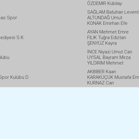
ÖZDEMIR Kubilay
SAĞLAM Batuhan Levent
isas Spor
ALTUNDAĞ Umut
KONAK Emirhan Efe
AYAN Mehmet Emre
ediyesi S.K
FILIK Tuğra Ediztan
ŞENYÜZ Kayra
İNCE Niyazi Umut Can
ulübü
UYSAL Bayram Mirza
YILDIRIM Mehmet
AKBIBER Kaan
Spor Kulübü D
KARAKÜÇÜK Mustafa Em
KURNAZ Can