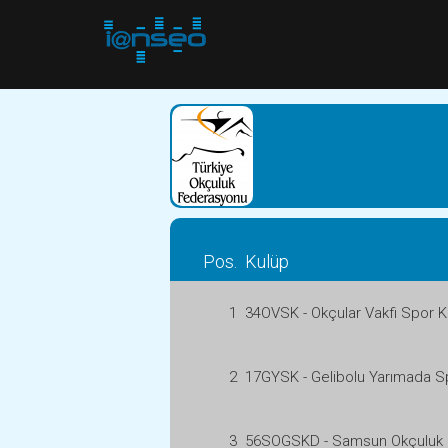
Pos.
Kulüp
1
34OVSK - Okçular Vakfi Spor K
2
17GYSK - Gelibolu Yarımada S
3
56SOGSKD - Samsun Okçuluk 