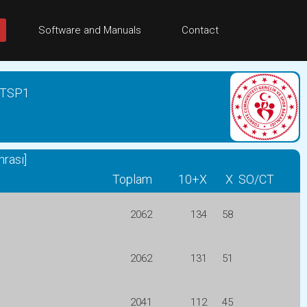
Software and Manuals
Contact
ı TSP1
rası]
Toplam
10+X
X
SO/CT
2062
134
58
2062
131
51
2041
112
45