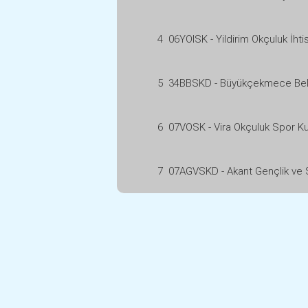
4
06YOISK - Yildirim Okçuluk İht
5
34BBSKD - Büyükçekmece Bel
6
07VOSK - Vira Okçuluk Spor K
7
07AGVSKD - Akant Gençlik ve 