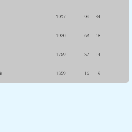
1997
94
34
1920
63
18
1759
37
14
ir
1359
16
9