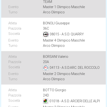
TEAM
Master 1 Olimpico Maschile
Arco Olimpico
BONOLI Giuseppe
36C
08015 - A.S.D. QUARRY
Master 4 Olimpico Maschile
Arco Olimpico
BORSANI Valerio
20A
04113 - A.S.D.ARC. DEL ROCCOLO
Master 2 Olimpico Maschile
Arco Olimpico
BOTTO Giorgio
24D
01018 - A.S.D. ARCIERI DELLE ALPI