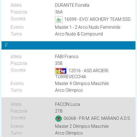
DURANTE Fiorella
36A
16099 - EVO' ARCHERY TEAM SSD
Master 1 - 2 Arco Nudo Femminile
Arco Nudo & Compound
F
FABI Franco
35B
12016 - ASD ARCIERI
TORREVECCHIA
Master 4 Olimpico Maschile
Arco Olimpico
FACCIN Luca
21B
06068 - P.R.M. ARC. MARANO A.D.S.
Master 2 Olimpico Maschile
Arco Olimpico