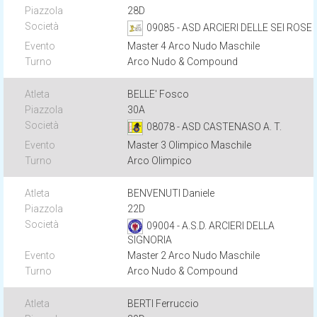
28D
09085 - ASD ARCIERI DELLE SEI ROSE
Master 4 Arco Nudo Maschile
Arco Nudo & Compound
BELLE' Fosco
30A
08078 - ASD CASTENASO A. T.
Master 3 Olimpico Maschile
Arco Olimpico
BENVENUTI Daniele
22D
09004 - A.S.D. ARCIERI DELLA
SIGNORIA
Master 2 Arco Nudo Maschile
Arco Nudo & Compound
BERTI Ferruccio