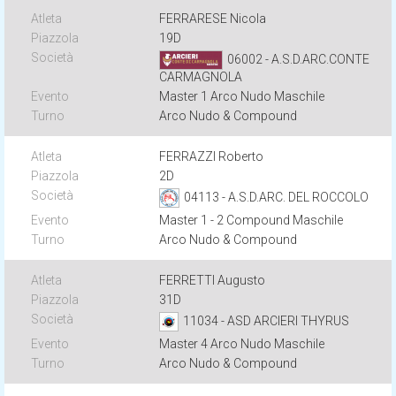
FERRARESE Nicola
19D
06002 - A.S.D.ARC.CONTE
CARMAGNOLA
Master 1 Arco Nudo Maschile
Arco Nudo & Compound
FERRAZZI Roberto
2D
04113 - A.S.D.ARC. DEL ROCCOLO
Master 1 - 2 Compound Maschile
Arco Nudo & Compound
FERRETTI Augusto
31D
11034 - ASD ARCIERI THYRUS
Master 4 Arco Nudo Maschile
Arco Nudo & Compound