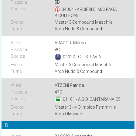
5D
04004 - ARCIERI DI MALPAGA
B.COLLEONI
Master 3 Compound Maschile
Arco Nudo & Compound
ARADORI Marco
8C
04022 - C.U.S. PAVIA
Master 3 Compound Maschile
Arco Nudo & Compound
ATZENI Patrizia
47C
01101 - A.S.D. CANTARANA C5
Master 3 - 4 Olimpico Femminile
Arco Olimpico
B