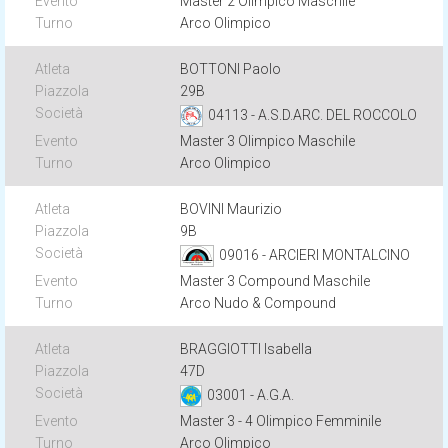
Master 2 Olimpico Maschile
Arco Olimpico
BOTTONI Paolo
29B
04113 - A.S.D.ARC. DEL ROCCOLO
Master 3 Olimpico Maschile
Arco Olimpico
BOVINI Maurizio
9B
09016 - ARCIERI MONTALCINO
Master 3 Compound Maschile
Arco Nudo & Compound
BRAGGIOTTI Isabella
47D
03001 - A.G.A.
Master 3 - 4 Olimpico Femminile
Arco Olimpico