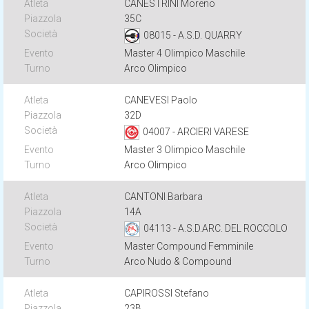
CANESTRINI Moreno
35C
08015 - A.S.D. QUARRY
Master 4 Olimpico Maschile
Arco Olimpico
CANEVESI Paolo
32D
04007 - ARCIERI VARESE
Master 3 Olimpico Maschile
Arco Olimpico
CANTONI Barbara
14A
04113 - A.S.D.ARC. DEL ROCCOLO
Master Compound Femminile
Arco Nudo & Compound
CAPIROSSI Stefano
23B