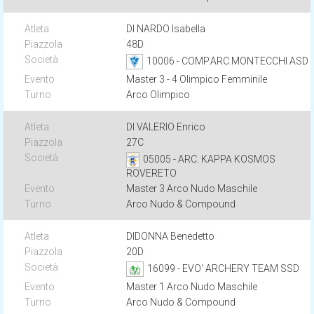
DI NARDO Isabella
48D
10006 - COMP.ARC.MONTECCHI ASD
Master 3 - 4 Olimpico Femminile
Arco Olimpico
DI VALERIO Enrico
27C
05005 - ARC. KAPPA KOSMOS
ROVERETO
Master 3 Arco Nudo Maschile
Arco Nudo & Compound
DIDONNA Benedetto
20D
16099 - EVO' ARCHERY TEAM SSD
Master 1 Arco Nudo Maschile
Arco Nudo & Compound