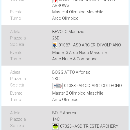
ARROWS
Master 4 Olimpico Maschile
Arco Olimpico
BEVOLO Maurizio
26D
01087 - ASD ARCIERI DI VOLPIANO
Master 3 Arco Nudo Maschile
Arco Nudo & Compound
BOGGIATTO Alfonso
23C
01083 - AR.CO. ARC. COLLEGNO
Master 2 Olimpico Maschile
Arco Olimpico
BOLE Andrea
14C
07026 - ASD TRIESTE ARCHERY