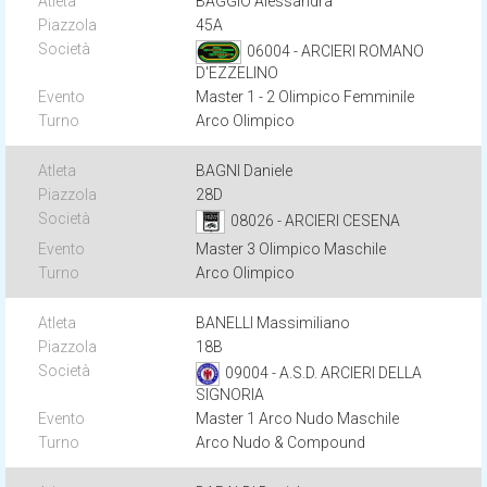
BAGGIO Alessandra
45A
06004 - ARCIERI ROMANO
D'EZZELINO
Master 1 - 2 Olimpico Femminile
Arco Olimpico
BAGNI Daniele
28D
08026 - ARCIERI CESENA
Master 3 Olimpico Maschile
Arco Olimpico
BANELLI Massimiliano
18B
09004 - A.S.D. ARCIERI DELLA
SIGNORIA
Master 1 Arco Nudo Maschile
Arco Nudo & Compound