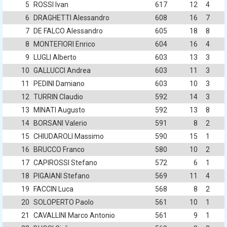
5
ROSSI Ivan
617
12
4
6
DRAGHETTI Alessandro
608
16
7
7
DE FALCO Alessandro
605
18
8
8
MONTEFIORI Enrico
604
16
4
9
LUGLI Alberto
603
13
3
10
GALLUCCI Andrea
603
11
3
11
PEDINI Damiano
603
10
3
12
TURRIN Claudio
592
14
3
13
MINATI Augusto
592
13
8
14
BORSANI Valerio
591
8
2
15
CHIUDAROLI Massimo
590
15
1
16
BRUCCO Franco
580
10
2
17
CAPIROSSI Stefano
572
6
1
18
PIGAIANI Stefano
569
11
4
19
FACCIN Luca
568
8
2
20
SOLOPERTO Paolo
561
10
1
21
CAVALLINI Marco Antonio
561
9
1