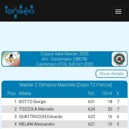
Togg
navig
Coppa Italia Master 2023
Arc. Castenaso (08078)
Castenaso (ITA), 6-8 Oct 2023
Show details
Master 2 Olimpico Maschile [Dopo 72 Frecce]
Pos.
Atleta
Tot.
10+X
X
1
BOTTO Giorgio
631
18
7
2
TOZZOLA Marcello
624
20
7
3
QUATTROCCHI Edoardo
622
16
6
4
MELANI Alessandro
621
15
5