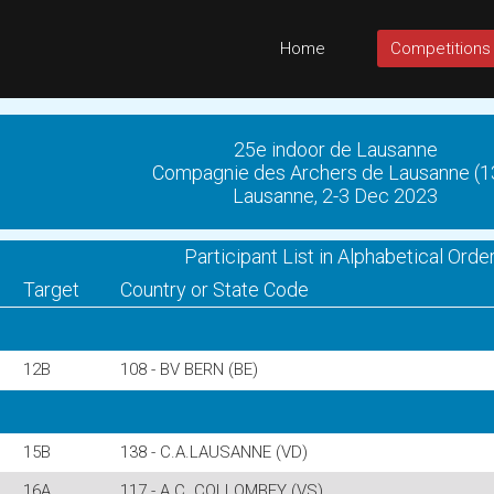
Home
Competitions
25e indoor de Lausanne
Compagnie des Archers de Lausanne (1
Lausanne, 2-3 Dec 2023
Participant List in Alphabetical Orde
Target
Country or State Code
12B
108 - BV BERN (BE)
15B
138 - C.A.LAUSANNE (VD)
16A
117 - A.C. COLLOMBEY (VS)