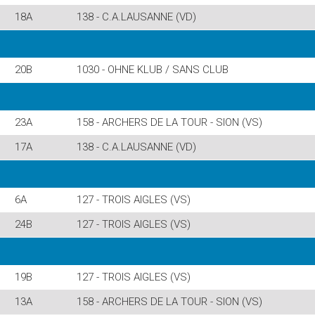
18A
138 - C.A.LAUSANNE (VD)
20B
1030 - OHNE KLUB / SANS CLUB
23A
158 - ARCHERS DE LA TOUR - SION (VS)
17A
138 - C.A.LAUSANNE (VD)
6A
127 - TROIS AIGLES (VS)
24B
127 - TROIS AIGLES (VS)
19B
127 - TROIS AIGLES (VS)
13A
158 - ARCHERS DE LA TOUR - SION (VS)