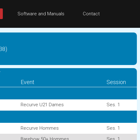
Software and Manuals
Contact
38)
r
Event
Session
Recurve U21 Dames
Ses. 1
Recurve Hommes
Ses. 1
Barebow 50+ Hommes
Ses. 1