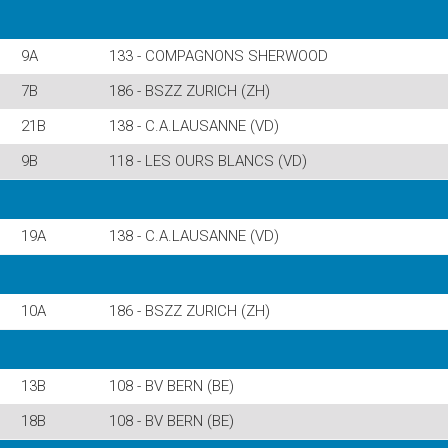
9A
133 - COMPAGNONS SHERWOOD
7B
186 - BSZZ ZURICH (ZH)
21B
138 - C.A.LAUSANNE (VD)
9B
118 - LES OURS BLANCS (VD)
19A
138 - C.A.LAUSANNE (VD)
10A
186 - BSZZ ZURICH (ZH)
13B
108 - BV BERN (BE)
18B
108 - BV BERN (BE)