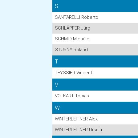
S
SANTARELLI Roberto
SCHLÄPFER Jürg
SCHMID Michèle
STURNY Roland
T
TEYSSIER Vincent
V
VOLKART Tobias
W
WINTERLEITNER Alex
WINTERLEITNER Ursula