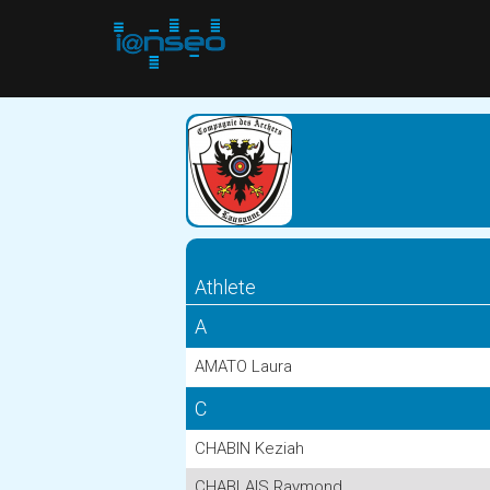
Athlete
A
AMATO Laura
C
CHABIN Keziah
CHABLAIS Raymond