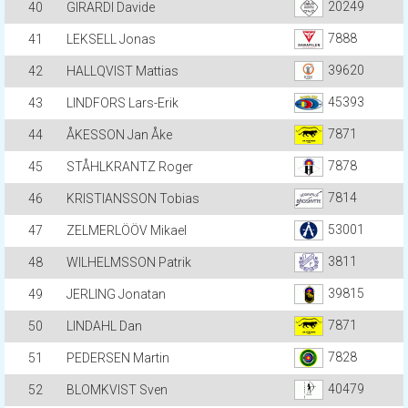
20249
40
GIRARDI Davide
7888
41
LEKSELL Jonas
39620
42
HALLQVIST Mattias
45393
43
LINDFORS Lars-Erik
7871
44
ÅKESSON Jan Åke
7878
45
STÅHLKRANTZ Roger
7814
46
KRISTIANSSON Tobias
53001
47
ZELMERLÖÖV Mikael
3811
48
WILHELMSSON Patrik
39815
49
JERLING Jonatan
7871
50
LINDAHL Dan
7828
51
PEDERSEN Martin
40479
52
BLOMKVIST Sven