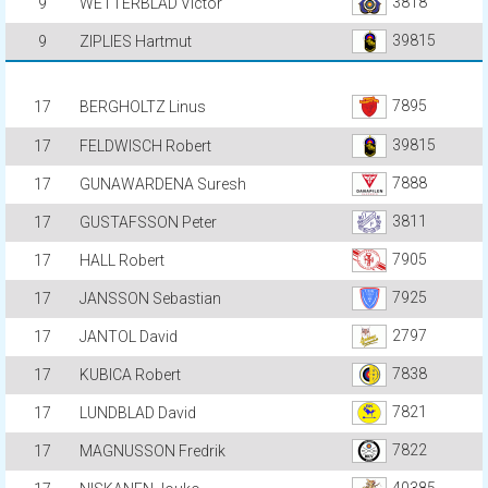
3818
9
WETTERBLAD Victor
39815
9
ZIPLIES Hartmut
7895
17
BERGHOLTZ Linus
39815
17
FELDWISCH Robert
7888
17
GUNAWARDENA Suresh
3811
17
GUSTAFSSON Peter
7905
17
HALL Robert
7925
17
JANSSON Sebastian
2797
17
JANTOL David
7838
17
KUBICA Robert
7821
17
LUNDBLAD David
7822
17
MAGNUSSON Fredrik
40385