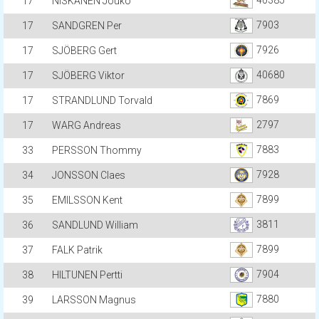
17
NISKANEN Jouko
7903
17
SANDGREN Per
7926
17
SJÖBERG Gert
40680
17
SJÖBERG Viktor
7869
17
STRANDLUND Torvald
2797
17
WARG Andreas
7883
33
PERSSON Thommy
7928
34
JONSSON Claes
7899
35
EMILSSON Kent
3811
36
SANDLUND William
7899
37
FALK Patrik
7904
38
HILTUNEN Pertti
7880
39
LARSSON Magnus