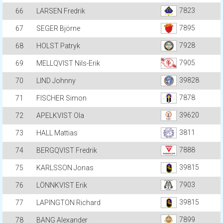
7823
66
LARSEN Fredrik
7895
67
SEGER Björne
7928
68
HOLST Patryk
7905
69
MELLQVIST Nils-Erik
39828
70
LIND Johnny
7878
71
FISCHER Simon
39620
72
APELKVIST Ola
3811
73
HALL Mattias
7888
74
BERGQVIST Fredrik
39815
75
KARLSSON Jonas
7903
76
LÖNNKVIST Erik
39815
77
LAPINGTON Richard
7899
78
BANG Alexander