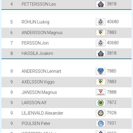
3818
4
PETTERSSON Leo
40680
5
ROHLIN Ludvig
7883
6
ANDERSSON Magnus
40680
7
PERSSON Jon
3818
8
HASSILA Joakim
7885
9
ANDERSSON Lennart
7883
9
AXELSSON Viggo
7888
9
JANSSON Magnus
7872
9
LARSSON Alf
7928
9
LILJENVALD Alexander
7931
9
POULSEN Peter