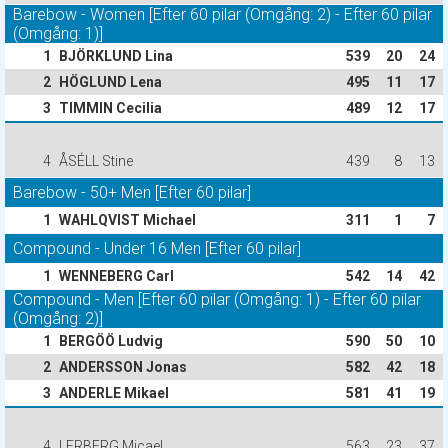
Barebow - Women [Efter 60 pilar (Omgång: 2) - Efter 60 pilar
(Omgång: 1)]
1
BJÖRKLUND Lina
539
20
24
2
HÖGLUND Lena
495
11
17
3
TIMMIN Cecilia
489
12
17
4
ÅSÉLL Stine
439
8
13
Barebow - 50+ Men [Efter 60 pilar]
1
WAHLQVIST Michael
311
1
7
Compound - Under 16 Men [Efter 60 pilar]
1
WENNEBERG Carl
542
14
42
Compound - Men [Efter 60 pilar (Omgång: 1) - Efter 60 pilar
(Omgång: 2)]
1
BERGÖÖ Ludvig
590
50
10
2
ANDERSSON Jonas
582
42
18
3
ANDERLE Mikael
581
41
19
4
LERBERG Micael
563
23
37