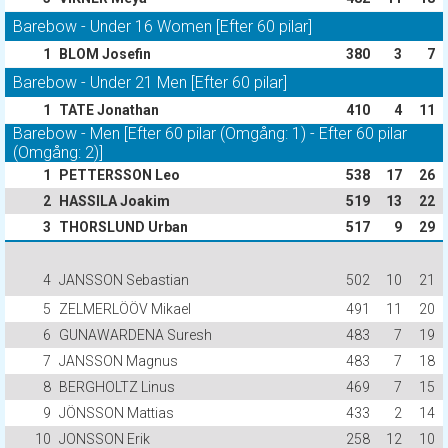
Barebow - Under 16 Women [Efter 60 pilar]
1
BLOM Josefin
380
3
7
Barebow - Under 21 Men [Efter 60 pilar]
1
TATE Jonathan
410
4
11
Barebow - Men [Efter 60 pilar (Omgång: 1) - Efter 60 pilar
(Omgång: 2)]
1
PETTERSSON Leo
538
17
26
2
HASSILA Joakim
519
13
22
3
THORSLUND Urban
517
9
29
4
JANSSON Sebastian
502
10
21
5
ZELMERLÖÖV Mikael
491
11
20
6
GUNAWARDENA Suresh
483
7
19
7
JANSSON Magnus
483
7
18
8
BERGHOLTZ Linus
469
7
15
9
JÖNSSON Mattias
433
2
14
10
JONSSON Erik
258
12
10