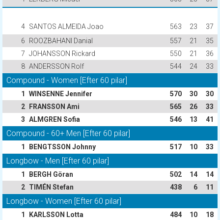
4
SANTOS ALMEIDA Joao
563
23
37
6
ROOZBAHANI Danial
557
21
35
7
JOHANSSON Rickard
550
21
36
8
ANDERSSON Rolf
544
24
33
Compound - Women [Efter 60 pilar]
1
WINSENNE Jennifer
570
30
30
2
FRANSSON Ami
565
26
33
3
ALMGREN Sofia
546
13
41
Compound - 60+ Men [Efter 60 pilar]
1
BENGTSSON Johnny
517
10
33
Longbow - Men [Efter 60 pilar]
1
BERGH Göran
502
14
14
2
TIMÉN Stefan
438
6
11
Longbow - Women [Efter 60 pilar]
1
KARLSSON Lotta
484
10
18