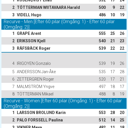
1
ROSENQVIST Elias
532
17
24
2
TÖTTERMAN WIITAVAARA Harald
500
9
22
3
VIDELL Hugo
486
10
19
Recurve - Men [Efter 60 pilar (Omgång: 1) - Efter 60 pilar
(Omgång: 2)]
1
GRAPE Arent
555
25
26
2
ERIKSSON Kjell
540
21
23
3
RÄFSBÄCK Roger
539
22
22
4
IRIGOYEN Gonzalo
539
19
26
5
ANDERSSON Jan-Åke
535
17
28
6
ZETTERGREN Roger
520
17
21
7
MALMSTRÖM Yngve
497
18
17
8
TÖTTERMAN Mikael
488
8
19
Recurve - Women [Efter 60 pilar (Omgång: 1) - Efter 60 pilar
(Omgång: 2)]
1
LARSSON BROLUND Karin
553
28
20
2
PALO FORSSELL Paulina
512
14
25
3
VIKNER Meya
482
11
18