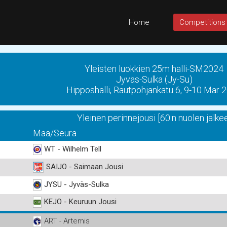
Home
Competitions
Yleisten luokkien 25m halli-SM2024
Jyväs-Sulka (Jy-Su)
Hipposhalli, Rautpohjankatu 6, 9-10 Mar 
Yleinen perinnejousi [60:n nuolen jälke
Maa/Seura
WT - Wilhelm Tell
SAIJO - Saimaan Jousi
JYSU - Jyväs-Sulka
KEJO - Keuruun Jousi
ART - Artemis