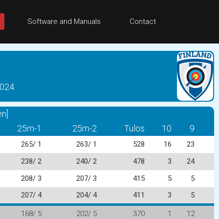
Software and Manuals
Contact
2024
en]
25m-1
25m-2
Tulos
10
9
265/ 1
263/ 1
528
16
23
238/ 2
240/ 2
478
3
24
208/ 3
207/ 3
415
5
5
207/ 4
204/ 4
411
3
5
168/ 5
202/ 5
370
1
12