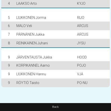
4
LAAKSO Arto
KYJO
5
LIUKKONEN Jorma
RIJO
6
MALO Veli
ARCUS
7
PÄRNÄNEN Jukka
ARCUS
8
REINIKAINEN Juhani
JYSU
9
JÄRVENTAUSTA Jukka
HOOD
9
KORPIKANNEL Aarno
POJO
9
LIUKKONEN Hannu
VJA
9
RÖYTIÖ Taisto
PO-NU
Back