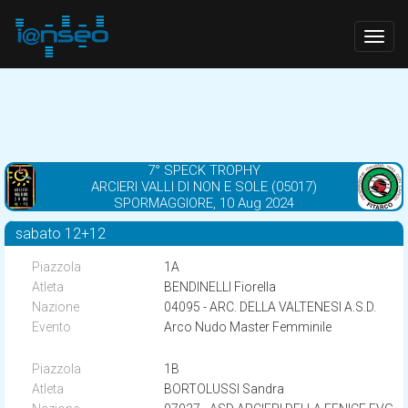
Togg
navig
7° SPECK TROPHY
ARCIERI VALLI DI NON E SOLE (05017)
SPORMAGGIORE, 10 Aug 2024
sabato 12+12
1A
BENDINELLI Fiorella
04095 - ARC. DELLA VALTENESI A.S.D.
Arco Nudo Master Femminile
1B
BORTOLUSSI Sandra