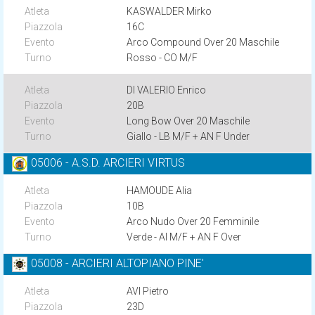
KASWALDER Mirko
16C
Arco Compound Over 20 Maschile
Rosso - CO M/F
DI VALERIO Enrico
20B
Long Bow Over 20 Maschile
Giallo - LB M/F + AN F Under
05006 - A.S.D. ARCIERI VIRTUS
HAMOUDE Alia
10B
Arco Nudo Over 20 Femminile
Verde - AI M/F + AN F Over
05008 - ARCIERI ALTOPIANO PINE'
AVI Pietro
23D