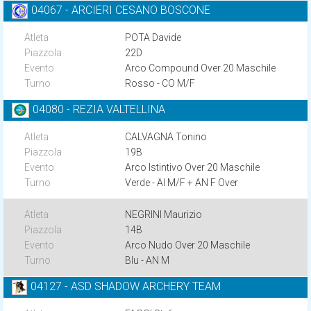
04067 - ARCIERI CESANO BOSCONE
POTA Davide
22D
Arco Compound Over 20 Maschile
Rosso - CO M/F
04080 - REZIA VALTELLINA
CALVAGNA Tonino
19B
Arco Istintivo Over 20 Maschile
Verde - AI M/F + AN F Over
NEGRINI Maurizio
14B
Arco Nudo Over 20 Maschile
Blu - AN M
04127 - ASD SHADOW ARCHERY TEAM