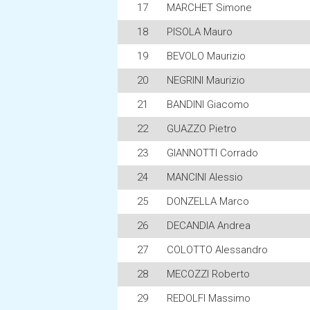
17
MARCHET Simone
18
PISOLA Mauro
19
BEVOLO Maurizio
20
NEGRINI Maurizio
21
BANDINI Giacomo
22
GUAZZO Pietro
23
GIANNOTTI Corrado
24
MANCINI Alessio
25
DONZELLA Marco
26
DECANDIA Andrea
27
COLOTTO Alessandro
28
MECOZZI Roberto
29
REDOLFI Massimo