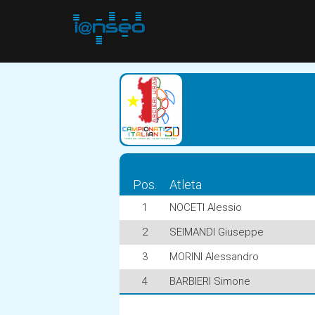
Pos.
Atleta
1
NOCETI Alessio
2
SEIMANDI Giuseppe
3
MORINI Alessandro
4
BARBIERI Simone