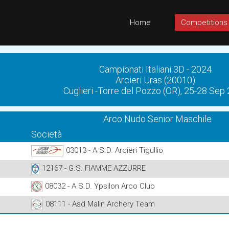
Home
Competitions
Campionati Italiani 3D - 2024
Arcieri Uras (20010)
Cuglieri -Torre del Pozzo (OR), 25-28 Sep
Arco Nudo Senior Maschile
Società
03013 - A.S.D. Arcieri Tigullio
12167 - G.S. FIAMME AZZURRE
08032 - A.S.D. Ypsilon Arco Club
08111 - Asd Malin Archery Team