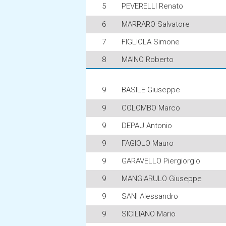
5
PEVERELLI Renato
6
MARRARO Salvatore
7
FIGLIOLA Simone
8
MAINO Roberto
9
BASILE Giuseppe
9
COLOMBO Marco
9
DEPAU Antonio
9
FAGIOLO Mauro
9
GARAVELLO Piergiorgio
9
MANGIARULO Giuseppe
9
SANI Alessandro
9
SICILIANO Mario