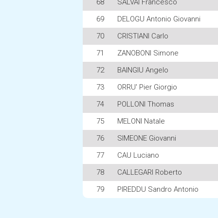
68
SALVAI Francesco
69
DELOGU Antonio Giovanni
70
CRISTIANI Carlo
71
ZANOBONI Simone
72
BAINGIU Angelo
73
ORRU' Pier Giorgio
74
POLLONI Thomas
75
MELONI Natale
76
SIMEONE Giovanni
77
CAU Luciano
78
CALLEGARI Roberto
79
PIREDDU Sandro Antonio