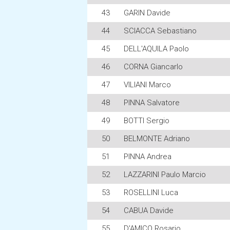
43
GARIN Davide
44
SCIACCA Sebastiano
45
DELL'AQUILA Paolo
46
CORNA Giancarlo
47
VILIANI Marco
48
PINNA Salvatore
49
BOTTI Sergio
50
BELMONTE Adriano
51
PINNA Andrea
52
LAZZARINI Paulo Marcio
53
ROSELLINI Luca
54
CABUA Davide
55
D'AMICO Rosario