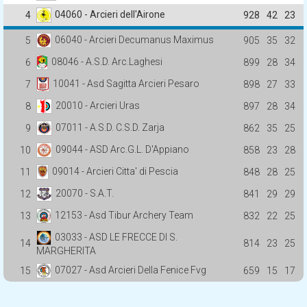
04060 - Arcieri dell'Airone
4
928
42
23
06040 - Arcieri Decumanus Maximus
5
905
35
32
08046 - A.S.D. Arc.Laghesi
6
899
28
34
10041 - Asd Sagitta Arcieri Pesaro
7
898
27
33
20010 - Arcieri Uras
8
897
28
34
07011 - A.S.D. C.S.D. Zarja
9
862
35
25
09044 - ASD Arc.G.L. D'Appiano
10
858
23
28
09014 - Arcieri Citta' di Pescia
11
848
28
25
20070 - S.A.T.
12
841
29
29
12153 - Asd Tibur Archery Team
13
832
22
25
03033 - ASD LE FRECCE DI S.
14
814
23
25
MARGHERITA
07027 - Asd Arcieri Della Fenice Fvg
15
659
15
17