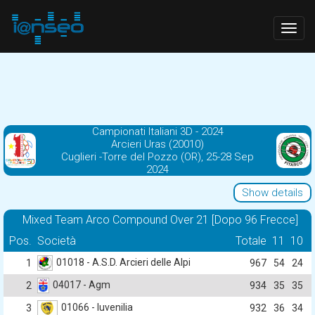
Togg
navig
Campionati Italiani 3D - 2024
Arcieri Uras (20010)
Cuglieri -Torre del Pozzo (OR), 25-28 Sep
2024
Show details
Mixed Team Arco Compound Over 21 [Dopo 96 Frecce]
Pos.
Società
Totale
11
10
01018 - A.S.D. Arcieri delle Alpi
1
967
54
24
04017 - Agm
2
934
35
35
01066 - Iuvenilia
3
932
36
34