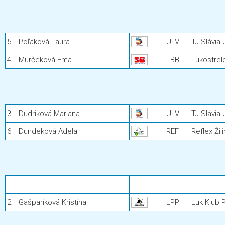
5
Poľáková Laura
ULV
TJ Slávia
4
Murčeková Ema
LBB
Lukostrel
3
Dudriková Mariana
ULV
TJ Slávia
6
Dundeková Adela
REF
Reflex Žil
2
Gašparíková Kristína
LPP
Luk Klub