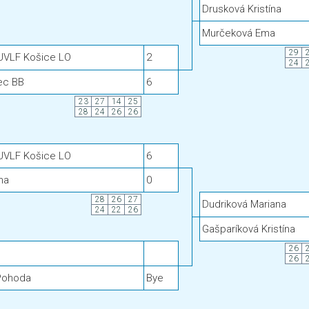
Drusková Kristína
Murčeková Ema
29
 UVLF Košice LO
2
24
ec BB
6
23
27
14
25
28
24
26
26
 UVLF Košice LO
6
ina
0
28
26
27
Dudriková Mariana
24
22
26
Gašparíková Kristína
26
26
 Pohoda
Bye