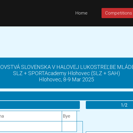
Home
Competitions
OVSTVÁ SLOVENSKA V HALOVEJ LUKOSTREĽBE MLÁDE
SLZ + SPORTAcademy Hlohovec (SLZ + SAH)
Hlohovec, 8-9 Mar 2025
1/2
ina
Bye