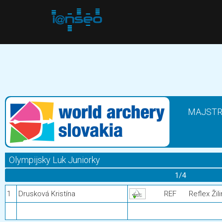
MAJSTR
Olympijsky Luk Juniorky
1/4
1
Drusková Kristína
REF
Reflex Žil