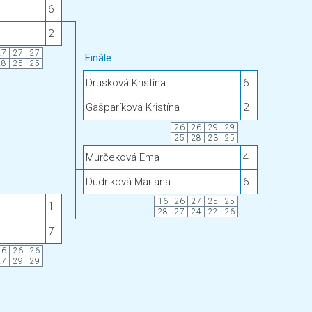
6
2
27
27
27
Finále
28
25
25
Drusková Kristína
6
Gašparíková Kristína
2
26
26
29
29
25
28
23
25
Murčeková Ema
4
Dudriková Mariana
6
16
26
27
25
25
1
28
27
24
22
26
7
26
26
26
27
29
29