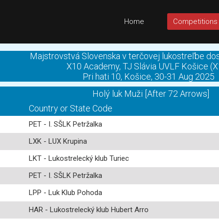
Home
Competitions
Majstrovstvá Slovenska v terčovej lukostreľbe d
X10 Academy, TJ Slávia UVLF Košice (X
Pri hati 10, Košice, 30-31 Aug 2025
Holý luk Muži [After 72 Arrows]
Country or State Code
PET - I. SŠLK Petržalka
LXK - LUX Krupina
LKT - Lukostrelecký klub Turiec
PET - I. SŠLK Petržalka
LPP - Luk Klub Pohoda
HAR - Lukostrelecký klub Hubert Arro