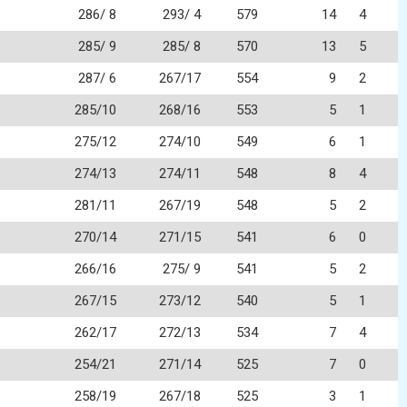
286/ 8
293/ 4
579
14
4
285/ 9
285/ 8
570
13
5
287/ 6
267/17
554
9
2
285/10
268/16
553
5
1
275/12
274/10
549
6
1
274/13
274/11
548
8
4
281/11
267/19
548
5
2
270/14
271/15
541
6
0
266/16
275/ 9
541
5
2
267/15
273/12
540
5
1
262/17
272/13
534
7
4
254/21
271/14
525
7
0
258/19
267/18
525
3
1