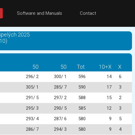
Software and Manuals
Contact
ospelých 2025
10)
50
50
Tot.
10+X
X
296/ 2
300/ 1
596
14
6
305/ 1
285/ 7
590
17
3
291/ 5
297/ 2
588
15
2
295/ 3
290/ 5
585
12
3
293/ 4
287/ 6
580
9
5
286/ 7
294/ 3
580
9
4