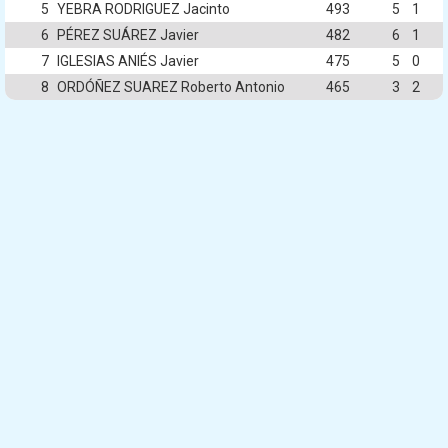
5
YEBRA RODRIGUEZ Jacinto
493
5
1
6
PÉREZ SUÁREZ Javier
482
6
1
7
IGLESIAS ANIÉS Javier
475
5
0
8
ORDÓÑEZ SUAREZ Roberto Antonio
465
3
2