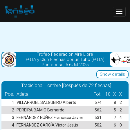
Togg
navig
Trofeo Federación Aire Libre
FGTA y Club Flechas por un Tubo (FGTA)
Ponteceso, 5-6 Jul 2025
Show details
Tradicional Hombre [Después de 72 flechas]
Pos.
Atleta
Tot.
10+X
X
1
VILLARROEL SALGUEIRO Alberto
574
8
2
2
PEREIRA BAMIO Bernardo
562
5
2
3
FERNÁNDEZ NÚÑEZ Francisco Javier
531
7
4
4
FERNÁNDEZ GARCÍA Víctor Jesús
502
6
0