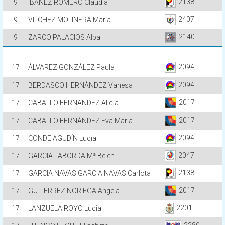
2138
9
IBAÑEZ ROMERO Claudia
2407
9
VILCHEZ MOLINERA Maria
2140
9
ZARCO PALACIOS Alba
2094
17
ÁLVAREZ GONZÁLEZ Paula
2094
17
BERDASCO HERNÁNDEZ Vanesa
2017
17
CABALLO FERNANDEZ Alicia
2017
17
CABALLO FERNÁNDEZ Eva Maria
2094
17
CONDE AGUDÍN Lucía
2047
17
GARCIA LABORDA Mª Belen
2138
17
GARCIA NAVAS GARCIA NAVAS Carlota
2017
17
GUTIERREZ NORIEGA Angela
2201
17
LANZUELA ROYO Lucia