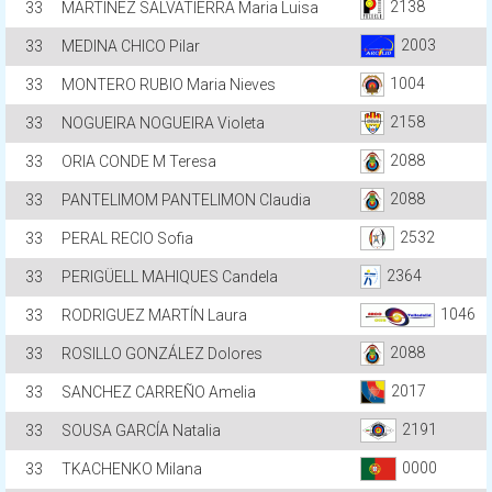
2138
33
MARTINEZ SALVATIERRA Maria Luisa
2003
33
MEDINA CHICO Pilar
1004
33
MONTERO RUBIO Maria Nieves
2158
33
NOGUEIRA NOGUEIRA Violeta
2088
33
ORIA CONDE M Teresa
2088
33
PANTELIMOM PANTELIMON Claudia
2532
33
PERAL RECIO Sofia
2364
33
PERIGÜELL MAHIQUES Candela
1046
33
RODRIGUEZ MARTÍN Laura
2088
33
ROSILLO GONZÁLEZ Dolores
2017
33
SANCHEZ CARREÑO Amelia
2191
33
SOUSA GARCÍA Natalia
0000
33
TKACHENKO Milana