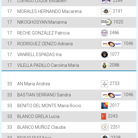
2289
17
LUENGO LUQUE Elisabeth
2191
17
MORALES HERNANDO Macarena
1020
17
NIKOGHOSYAN Marianna
2486
17
RECHE GONZÁLEZ Patricia
1046
17
RODRIGUEZ CENIZO Adriana
1077
17
VANRELL ESPADAS Iria
2088
17
VILELLA PADILLO Carolina María
2733
33
AN Maria Andrea
1046
33
BASTIAN SERRANO Sandra
2017
33
BENITO DEL MONTE Maria Rocio
2243
33
BLANCO GRELA Lucia
2251
33
BLANCO MUÑOZ Claudia
2328