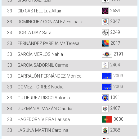
33
BRAVO RUIZ Itziar
2684
33
CID CASTELL Luz Altaïr
2047
33
DOMINGUEZ GONZALEZ Estibaliz
2249
33
DORTA DIAZ Sara
2017
33
FERNÁNDEZ PAREJA Mª Teresa
2191
33
GARCÍA MERLOS Nahia
2404
33
GARCIA SADORNIL Carme
2003
33
GARRALÓN FERNÁNDEZ Mónica
2003
33
GOMEZ TORRES Noelia
1091
33
GUTIERREZ RISCO Antonia
2407
33
GUZMÁN ALMAZÁN Claudia
0000
33
HAGEDORN VIEIRA Larissa
2088
33
LAGUNA MARTIN Carolina