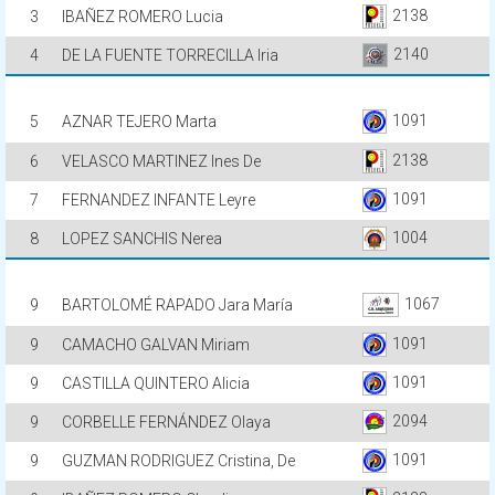
2138
3
IBAÑEZ ROMERO Lucia
2140
4
DE LA FUENTE TORRECILLA Iria
1091
5
AZNAR TEJERO Marta
2138
6
VELASCO MARTINEZ Ines De
1091
7
FERNANDEZ INFANTE Leyre
1004
8
LOPEZ SANCHIS Nerea
1067
9
BARTOLOMÉ RAPADO Jara María
1091
9
CAMACHO GALVAN Miriam
1091
9
CASTILLA QUINTERO Alicia
2094
9
CORBELLE FERNÁNDEZ Olaya
1091
9
GUZMAN RODRIGUEZ Cristina, De