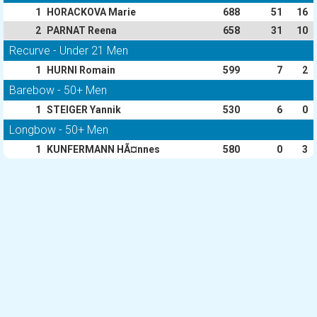
1
HORACKOVA Marie
688
51
16
2
PARNAT Reena
658
31
10
Recurve - Under 21 Men
1
HURNI Romain
599
7
2
Barebow - 50+ Men
1
STEIGER Yannik
530
6
0
Longbow - 50+ Men
1
KUNFERMANN HÃ¤nnes
580
0
3