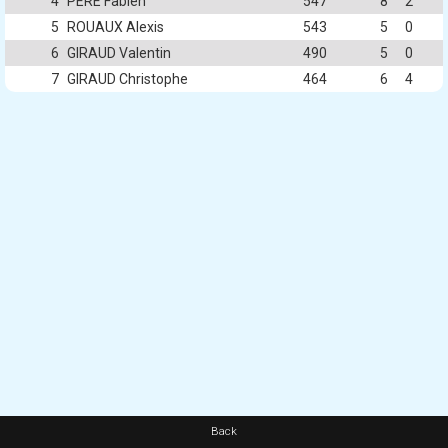
4
PERE Fabien
547
8
2
5
ROUAUX Alexis
543
5
0
6
GIRAUD Valentin
490
5
0
7
GIRAUD Christophe
464
6
4
Back