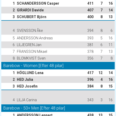
1
SCHANDERSSON Casper
411
7
16
2
GIRARDI Davide
407
7
14
3
SCHUBERT Björn
400
8
13
4
SVENSSON Åke
394
8
6
5
ANDERSSON Andreas
393
5
16
6
LILJEGREN Jan
381
6
11
7
FRANSSON Mikael
378
7
13
8
BLOMKVIST Sven
356
7
8
Barebow - Women [Efter 48 pilar]
1
HÖGLUND Lena
417
12
14
2
HED Julia
396
4
16
3
HED Josefin
384
8
15
4
LILJA Carina
343
3
16
Barebow - 50+ Men [Efter 48 pilar]
1
ANDERSSON Lennart
438
13
15