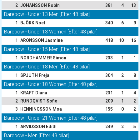
2
JOHANSSON Robin
381
4
13
Barebow - Under 13 Men [Efter 48 pilar]
1
BJÖRK Noel
340
6
9
Barebow - Under 13 Women [Efter 48 pilar]
1
ARONSSON Jasmine
418
10
16
Barebow - Under 15 Men [Efter 48 pilar]
1
NORDHAMMER Simon
233
1
1
Barebow - Under 18 Men [Efter 48 pilar]
1
SPJUTH Freja
304
2
8
Barebow - Under 18 Women [Efter 48 pilar]
1
KRAFT Diana
231
1
4
2
RUNDQVIST Sofie
209
1
2
3
HENNINGSSON Moa
155
0
2
Barebow - Under 21 Women [Efter 48 pilar]
1
ARVIDSSON Edith
249
2
5
Barebow - Men [Efter 48 pilar]