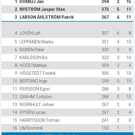
1
DOMEIJ Jan
394
2
15
2
NYSTRÖM Jesper Sten
373
5
11
3
LARSON ÅHLSTRÖM Patrik
367
6
11
4
LOVÉN Leif
357
6
8
5
LEPPÄNEN Marko
351
4
10
6
NORÉN Peter
330
3
9
7
KARLSSON Bo
323
3
10
8
HÖÖG Mattias
309
2
4
9
HÖGSTEDT Fredrik
306
3
10
10
BERTÄNG Inge
299
0
10
11
PERSSON Egon
286
3
8
12
GRAHM Torbjörn
284
0
10
13
NORRHULT Johan
267
2
6
14
RYDÉN Lucas
267
2
4
15
HARRYSSON Tomas
241
2
0
16
LIM Dominik
150
1
1