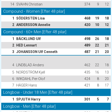
14
SVAHN Christian
374
9
12
Compound - Women [Efter 48 pilar]
1
SÖDERSTEN Lisa
468
19
18
2
ANDERSSON Annelie
420
10
12
Compound - 60+ Men [Efter 48 pilar]
1
BÄCKLUND Ulf
498
26
18
2
HED Lennart
489
22
21
3
JOHANSSON Ulf Cenneth
487
21
20
4
LINDBLAD Anders
462
22
18
5
NORDSTRÖM Kjell
435
16
13
6
WIKDAHL Per-Olof
424
8
20
7
HÄGER Hans
421
8
17
Longbow - Under 18 Men [Efter 48 pilar]
1
SPJUTH Harry
301
5
7
Longbow - Men [Efter 48 pilar]