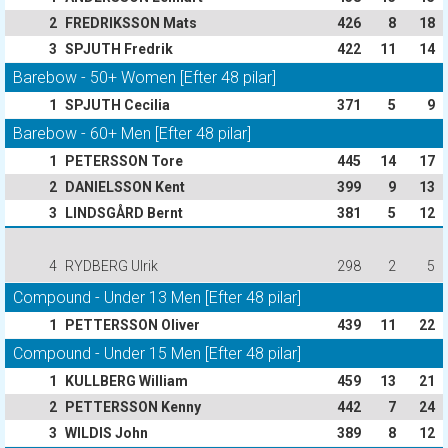
2
FREDRIKSSON Mats
426
8
18
3
SPJUTH Fredrik
422
11
14
Barebow - 50+ Women [Efter 48 pilar]
1
SPJUTH Cecilia
371
5
9
Barebow - 60+ Men [Efter 48 pilar]
1
PETERSSON Tore
445
14
17
2
DANIELSSON Kent
399
9
13
3
LINDSGÅRD Bernt
381
5
12
4
RYDBERG Ulrik
298
2
5
Compound - Under 13 Men [Efter 48 pilar]
1
PETTERSSON Oliver
439
11
22
Compound - Under 15 Men [Efter 48 pilar]
1
KULLBERG William
459
13
21
2
PETTERSSON Kenny
442
7
24
3
WILDIS John
389
8
12