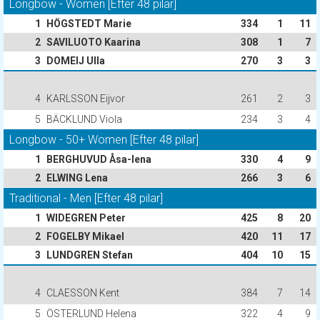
Longbow - Women [Efter 48 pilar]
1
HÖGSTEDT Marie
334
1
11
2
SAVILUOTO Kaarina
308
1
7
3
DOMEIJ Ulla
270
3
3
4
KARLSSON Eijvor
261
2
3
5
BÄCKLUND Viola
234
3
4
Longbow - 50+ Women [Efter 48 pilar]
1
BERGHUVUD Åsa-lena
330
4
9
2
ELWING Lena
266
3
6
Traditional - Men [Efter 48 pilar]
1
WIDEGREN Peter
425
8
20
2
FOGELBY Mikael
420
11
17
3
LUNDGREN Stefan
404
10
15
4
CLAESSON Kent
384
7
14
5
ÖSTERLUND Helena
322
4
9