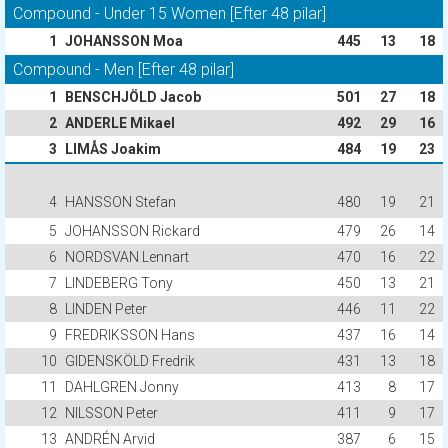
Compound - Under 15 Women [Efter 48 pilar]
1
JOHANSSON Moa
445
13
18
Compound - Men [Efter 48 pilar]
1
BENSCHJÖLD Jacob
501
27
18
2
ANDERLE Mikael
492
29
16
3
LIMÅS Joakim
484
19
23
4
HANSSON Stefan
480
19
21
5
JOHANSSON Rickard
479
26
14
6
NORDSVAN Lennart
470
16
22
7
LINDEBERG Tony
450
13
21
8
LINDEN Peter
446
11
22
9
FREDRIKSSON Hans
437
16
14
10
GIDENSKÖLD Fredrik
431
13
18
11
DAHLGREN Jonny
413
8
17
12
NILSSON Peter
411
9
17
13
ANDRÉN Arvid
387
6
15