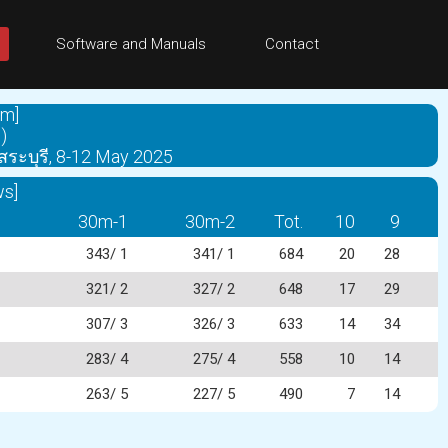
Software and Manuals
Contact
0m]
)
สระบุรี, 8-12 May 2025
ws]
30m-1
30m-2
Tot.
10
9
343/ 1
341/ 1
684
20
28
321/ 2
327/ 2
648
17
29
307/ 3
326/ 3
633
14
34
283/ 4
275/ 4
558
10
14
263/ 5
227/ 5
490
7
14