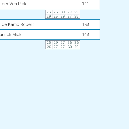
 der Ven Rick
141
28
28
30
29
29
29
28
29
27
28
n de Kamp Robert
133
urinck Mick
143
25
29
27
26
26
30
27
27
30
29