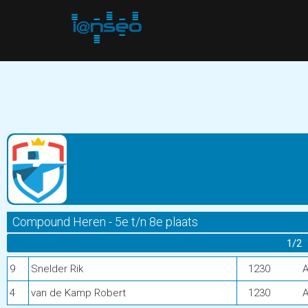
Compound Heren - 5e t/n 8e plaats
1/2
9
Snelder Rik
1230
A
4
van de Kamp Robert
1230
A