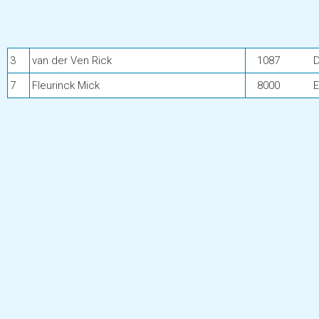
3
van der Ven Rick
1087
D
7
Fleurinck Mick
8000
E