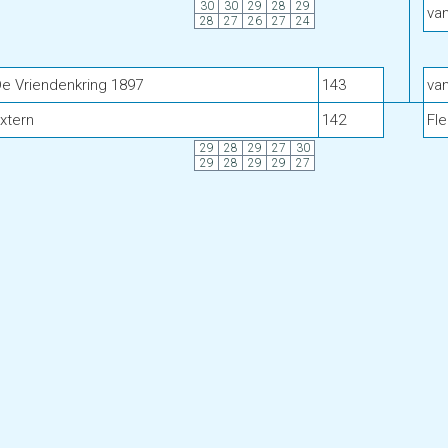
30
30
29
28
29
van
28
27
26
27
24
e Vriendenkring 1897
143
va
xtern
142
Fle
29
28
29
27
30
29
28
29
29
27