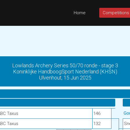
Home
Competitions
Lowlands Archery Series 50/70 ronde - stage 3
Koninklijke HandboogSport Nederland (KHSN)
Ulvenhout, 15 Jun 2025
Go
BC Taxus
146
BC Taxus
132
Sne