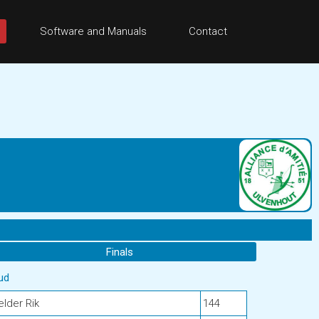
Software and Manuals
Contact
Finals
ud
lder Rik
144