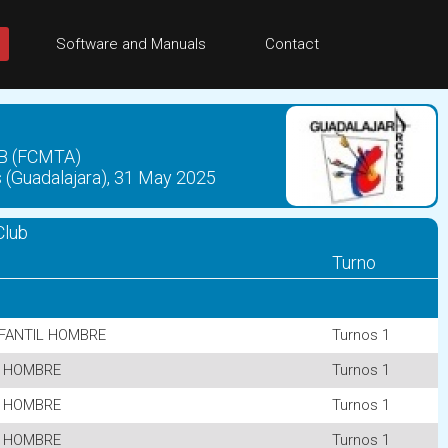
Software and Manuals
Contact
B (FCMTA)
(Guadalajara), 31 May 2025
Club
Turno
NFANTIL HOMBRE
Turnos 1
 HOMBRE
Turnos 1
 HOMBRE
Turnos 1
 HOMBRE
Turnos 1