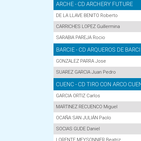
ARCHE - CD ARCHERY FUTURE
DE LA LLAVE BENITO Roberto
CARRICHES LOPEZ Guillermina
SARABIA PAREJA Rocio
BARCIE - CD ARQUEROS DE BARC
GONZALEZ PARRA Jose
SUAREZ GARCIA Juan Pedro
CUENC - CD TIRO CON ARCO CUE
GARCIA ORTIZ Carlos
MARTINEZ RECUENCO Miguel
OCAÑA SAN JULIÁN Paolo
SOCIAS GUDE Daniel
LORENTE MEYSONNIER Beatriz