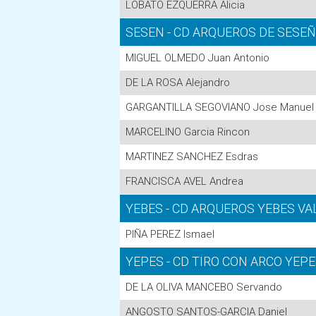
LOBATO EZQUERRA Alicia
SESEN - CD ARQUEROS DE SESE
MIGUEL OLMEDO Juan Antonio
DE LA ROSA Alejandro
GARGANTILLA SEGOVIANO Jose Manuel
MARCELINO Garcia Rincon
MARTINEZ SANCHEZ Esdras
FRANCISCA AVEL Andrea
YEBES - CD ARQUEROS YEBES V
PIÑA PEREZ Ismael
YEPES - CD TIRO CON ARCO YEP
DE LA OLIVA MANCEBO Servando
ANGOSTO SANTOS-GARCIA Daniel