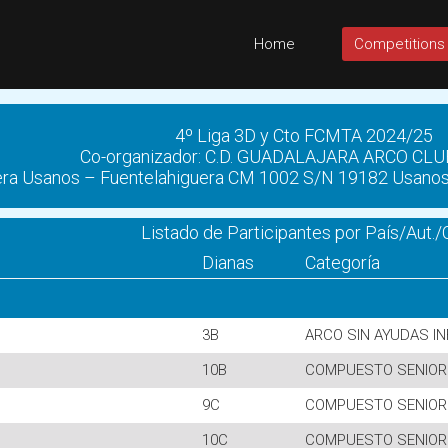
Home
Competitions
4º Liga 3D y Cto FCMTA 2024/25
Co-organizador: C.D. GUADALAJARA ARCO CLU
era Usanos – Fuentelahiguera CM 1002 S/N 19182 Usanos 
Listado de Participantes por País/Aut./
Dianas
Categoría
3B
ARCO SIN AYUDAS I
10B
COMPUESTO SENIOR
9C
COMPUESTO SENIOR
10C
COMPUESTO SENIOR