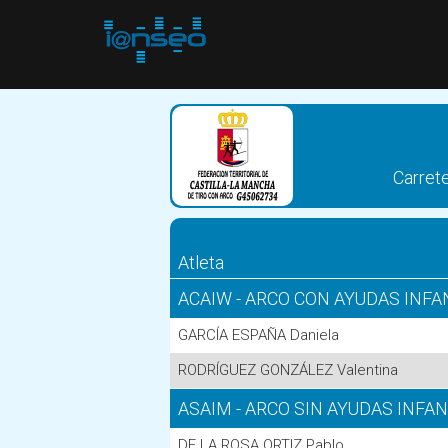
Carret
Atleta
ACAIW - ARCO CON AYUDAS INFA
GARCÍA ESPAÑA Daniela
RODRÍGUEZ GONZÁLEZ Valentina
ASAIM - ARCO SIN AYUDAS INFA
DE LA ROSA ORTIZ Pablo