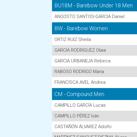
BU18M - Barebow Under 18 Men
ANGOSTO SANTOS-GARCIA Daniel
BW - Barebow Women
ORTIZ RUIZ Sheila
GARCIA RODRIGUEZ Olaia
GARCIA URBANEJA Rebeca
RABOSO RODRIGO Maria
FRANCISCA AVEL Andrea
CM - Compound Men
CAMPILLO GARCÍA Lucas
CAMPILLO PÉREZ Iván
CASTAÑÓN ÁLVAREZ Adolfo