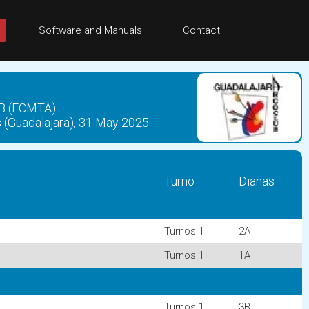
Software and Manuals
Contact
B (FCMTA)
(Guadalajara), 31 May 2025
Turno
Dianas
Turnos 1
2A
Turnos 1
1A
Turnos 1
3B