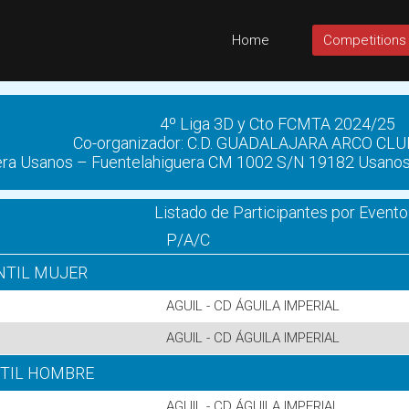
Home
Competitions
4º Liga 3D y Cto FCMTA 2024/25
Co-organizador: C.D. GUADALAJARA ARCO CLU
era Usanos – Fuentelahiguera CM 1002 S/N 19182 Usanos 
Listado de Participantes por Evento
P/A/C
NTIL MUJER
AGUIL - CD ÁGUILA IMPERIAL
AGUIL - CD ÁGUILA IMPERIAL
NTIL HOMBRE
AGUIL - CD ÁGUILA IMPERIAL