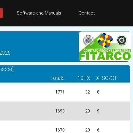
Software and Manuals
Contact
 2025
recce]
Totale
10+X
X
SO/CT
1771
32
8
1693
29
9
1670
20
6