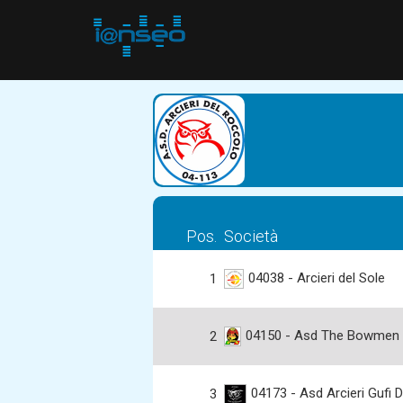
Pos.
Società
04038 - Arcieri del Sole
1
04150 - Asd The Bowmen
2
04173 - Asd Arcieri Gufi 
3