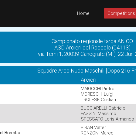
Home
Competitions
Campionato regionale targa AN CO
ASD Arcieri del Roccolo (04113)
via Terni 1, 20039 Canegrate (MI), 22 Jun
Squadre Arco Nudo Maschili [Dopo 216 F
Arcieri
MAIOCCHI Pietro
MORESCHI Luigi
TROLESE Cristian
BUCCIARELLI Gabriele
FASSINI Massimo
SPESSATO Loris Armando
PIRAN Valter
Del Brembo
RONZONI Marco