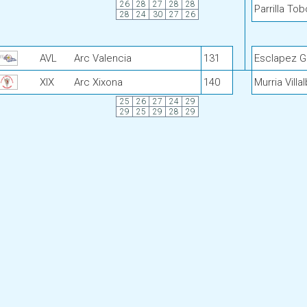
26
28
27
28
28
Parrilla To
28
24
30
27
26
AVL
Arc Valencia
131
Esclapez G
XIX
Arc Xixona
140
Murria Vill
25
26
27
24
29
29
25
29
28
29