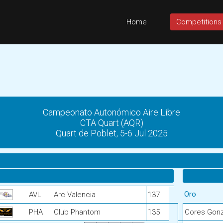
Home
Competitions
Campeonato Autonómico Aire Libre
CTA Quart (AQR)
Quart de Poblet, 5-6 Jul 2025
Oro
AVL
Arc Valencia
137
PHA
Club Phantom
135
Cores Gon