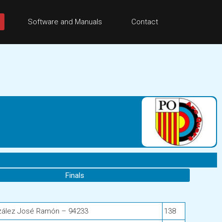
Software and Manuals
Contact
Finals
zález José Ramón – 94233
138