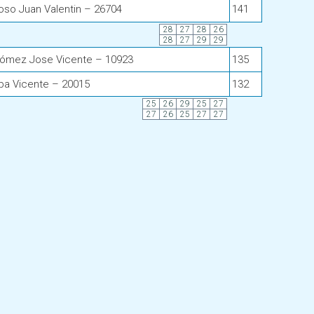
boso Juan Valentin – 26704
141
28
27
28
26
28
27
29
29
ómez Jose Vicente – 10923
135
alba Vicente – 20015
132
25
26
29
25
27
27
26
25
27
27