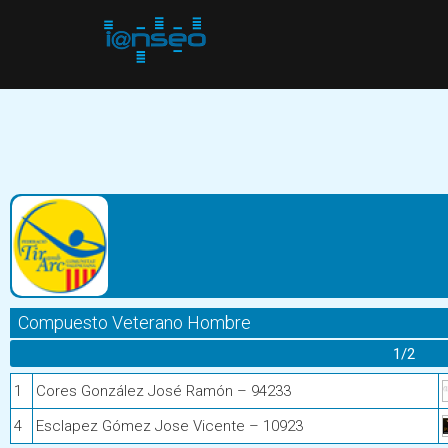
Compuesto Veterano Hombre
1/2
1
Cores González José Ramón – 94233
4
Esclapez Gómez Jose Vicente – 10923