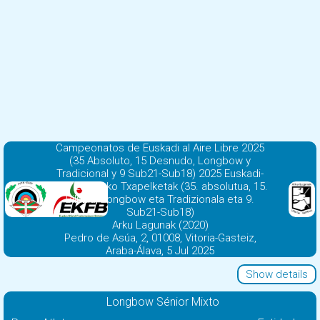
Campeonatos de Euskadi al Aire Libre 2025
(35 Absoluto, 15 Desnudo, Longbow y
Tradicional y 9 Sub21-Sub18) 2025 Euskadi-
Aire Zabaleko Txapelketak (35. absolutua, 15.
Biluzia, Longbow eta Tradizionala eta 9.
Sub21-Sub18)
Arku Lagunak (2020)
Pedro de Asúa, 2, 01008, Vitoria-Gasteiz,
Araba-Álava, 5 Jul 2025
Show details
Longbow Sénior Mixto