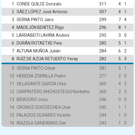
1
CONDE QUILCE Gonzalo
311
4
1
2
SÁEZ LÓPEZ José Antonio
307
4
1
3
SERNA PINTO Jairo
299
7
4
4
MADEJÓN BENÍTEZ Íñigo
296
8
1
5
LARRABEITI LAVIÑA Andoni
295
3
0
6
DURÁN ROTAETXE Peio
285
5
1
7
ALTUNA MUÑOA Julián
284
6
2
8
RUÍZ DE AZÚA RETUERTO Yeray
282
5
3
9
SERNA PINTO César
281
5
1
10
HEREDIA ZORRILLA Pedro
277
2
0
11
VILLASANTE GARCÍA Urko
265
4
2
12
CARPINTERO ANCHUSTEGUI Norberto
260
2
2
13
BIDASORO Josu
246
0
0
14
ORONOZ GOICOECHEA Unai
245
1
1
15
PALACIOS OLIVARES Vicente
244
1
0
16
IRAZOLA GANDARIAS Oier
243
1
0