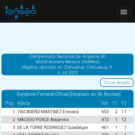
Togg
navig
Campeonato Nacional de Arqueria 3D
World Archery Mexico (WAMex)
Majalca, ubicado en Chihuahua, Chihuahua, 4-
6 Jul 2025
Show details
Barebow Femenil Oficial [Después de 96 flechas]
Pos.
Atleta
Tot.
11
10
1
TISCAREÑO MARTINEZ Erendira
653
2
17
2
MACEDO PONCE Alejandra
472
1
12
3
DE LA TORRE RODRIGUEZ Guadalupe
461
1
7