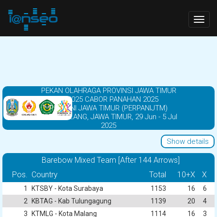
Togg
navig
PEKAN OLAHRAGA PROVINSI JAWA TIMUR
IX/2025 CABOR PANAHAN 2025
PERPANI JAWA TIMUR (PERPANIJTM)
KOTA MALANG, JAWA TIMUR, 29 Jun - 5 Jul
2025
Show details
Barebow Mixed Team [After 144 Arrows]
Pos.
Country
Total
10+X
X
1
KTSBY - Kota Surabaya
1153
16
6
2
KBTAG - Kab Tulungagung
1139
20
4
3
KTMLG - Kota Malang
1114
16
3