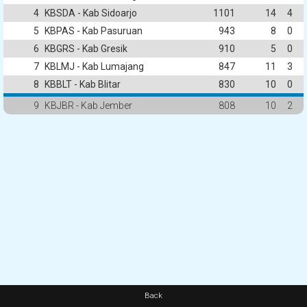
4
KBSDA - Kab Sidoarjo
1101
14
4
5
KBPAS - Kab Pasuruan
943
8
0
6
KBGRS - Kab Gresik
910
5
0
7
KBLMJ - Kab Lumajang
847
11
3
8
KBBLT - Kab Blitar
830
10
0
9
KBJBR - Kab Jember
808
10
2
Back