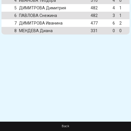
4
ИВАНОВА Теодора
510
4
0
5
ДИМИТРОВА Димитрия
482
4
1
6
ПАВЛОВА Снежина
482
3
1
7
ДИМИТРОВА Иванина
477
6
2
8
МЕНДЕВА Диана
331
0
0
Back