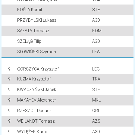
KOŚLA Kamil
STE
PRZYBYLSKI Łukasz
A3D
SAŁATA Tomasz
KOM
SZELĄG Filip
A3D
SŁOWIŃSKI Szymon
LEW
9
GORCZYCA Krzysztof
LEG
9
KUŹMA Krzysztof
TRA
9
KWACZYŃSKI Jacek
STE
9
MAKAYEV Alexander
MKL
9
RZESZOT Dariusz
ORL
9
WEILANDT Tomasz
AZS
9
WYLĘŻEK Kamil
A3D