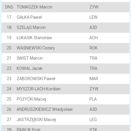
DNS
TOMASZEK Marcin
ZYW
17
GAŁKA Paweł
LEW
18
SZELĄG Marcin
A3D
19
ŁUKASIK Stanisław
ACH
20
WAŚNIEWSKI Cezary
ROK
21
ŚWIST Marcin
TRA
22
KOWAL Jacek
TRA
23
ZABOROWSKI Paweł
MAR
24
MYSZOR-LACH Kordian
ZYW
25
POŻYCKI Maciej
PLA
26
ANDRUSZKIEWICZ Władysław
A3D
27
JASTRZĘBSKI Maciej
LEG
28
PAWLIK Piotr
STK