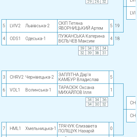
LVI
29
26
32
LVI
СКІП Тетяна
5
LVIV2
Львівська-2
5
19
ЯВОРНИЦЬКИЙ Артем
ПУЖАНСЬКА Катерина
4
ODS1
Одеська-1
4
18
ВЄЛЬЧЕВ Максим
39
34
35
34
32
39
38
31
ЗАПЛІТНА Дар'я
3
CHRV2
Чернівецька-2
5
КАМБУР Владислав
ТАРАСЮК Оксана
6
VOL1
Волинська-1
1
МИХАЙЛОВ Ілля
34
34
36
CH
34
30
32
CH
ТРАЧУК Єлизавета
7
HML1
Хмельницька-1
0
ПОЛІЩУК Назарій