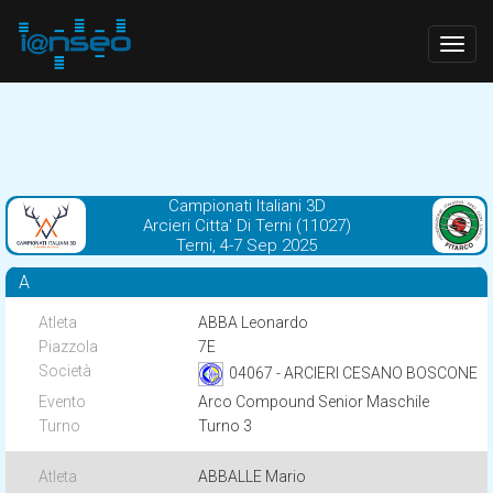
Togg
navig
Campionati Italiani 3D
Arcieri Citta' Di Terni (11027)
Terni, 4-7 Sep 2025
A
ABBA Leonardo
7E
04067 - ARCIERI CESANO BOSCONE
Arco Compound Senior Maschile
Turno 3
ABBALLE Mario